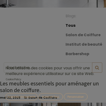
Blogs:
Tous
Salon de Coiffure
Institut de beauté
Barbershop
Nous utilisons des cookies pour vous offrir une
meilleure expérience utilisateur sur ce site Web.
Cookie Policy
Les meubles essentiels pour aménager un
salon de coiffure.
Essentiels Uniquement
Autoriser Tous
Personnaliser
mai 22, 2025
Salon de Coiffure