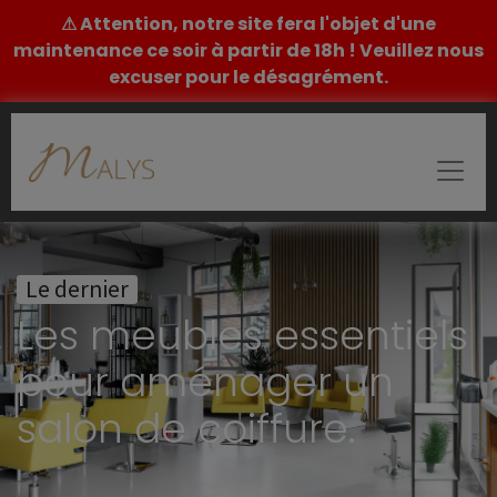
⚠ Attention, notre site fera l'objet d'une
maintenance ce soir à partir de 18h ! Veuillez nous
excuser pour le désagrément.
Le dernier
Les meubles essentiels
pour aménager un
salon de coiffure.