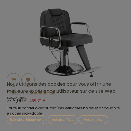
Nous utilisons des cookies pour vous offrir une
meilleure expérience utilisateur sur ce site Web.
TONSUR Fauteuil Barbier
Cookie Policy
245,00
€
485,71
€
Fauteuil barbier avec surpiqûres verticales noires et accoudoirs
en acier inoxydable.
Essentiels Uniquement
Autoriser Tous
Personnaliser