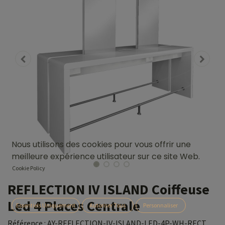
Nous utilisons des cookies pour vous offrir une
meilleure expérience utilisateur sur ce site Web.
Cookie Policy
REFLECTION IV ISLAND Coiffeuse
Led 4 Places Centrale
Essentiels Uniquement
Autoriser Tous
Personnaliser
Référence :
AY-REFLECTION-IV-ISLAND-LED-4P-WH-RECT